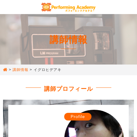
講師情報
>
講師情報
>
イグロヒデアキ
講師プロフィール
Profile