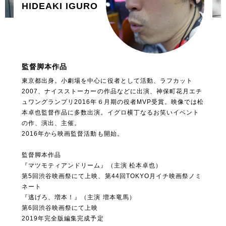
HIDEAKI IGURO
監督脚本作品
東京都出身。小劇場を中心に役者として活動、ラフカット
2007、ナイスストーカーの作品などに出演、神保町花月エチ
ュワングランプリ2016年６月期の役者MVP受賞。映像では松
本卓也監督作品に多数出演。イグロ横丁なるお笑いイベント
の作、演出、主催。
2016年から映画監督活動も開始。
監督脚本作品
『マツモティアンドリーム』（主演 松本卓也）
第5回渋谷映画祭にて上映、第44回TOKYO月イチ映画祭ノミ
ネート
『逃げろ、増本！』（主演 増本竜馬）
第6回渋谷映画祭にて上映
2019年完全版編集完成予定