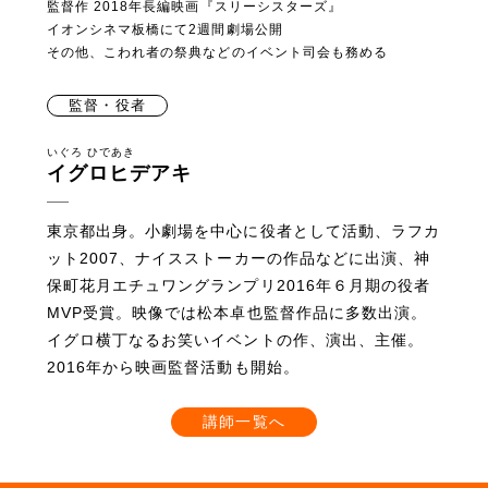
監督作 2018年長編映画『スリーシスターズ』
イオンシネマ板橋にて2週間劇場公開
その他、こわれ者の祭典などのイベント司会も務める
監督・役者
いぐろ ひであき
イグロヒデアキ
東京都出身。小劇場を中心に役者として活動、ラフカ
ット2007、ナイスストーカーの作品などに出演、神
保町花月エチュワングランプリ2016年６月期の役者
MVP受賞。映像では松本卓也監督作品に多数出演。
イグロ横丁なるお笑いイベントの作、演出、主催。
2016年から映画監督活動も開始。
講師一覧へ