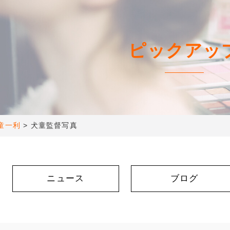
ピックアッ
童一利
>
犬童監督写真
ニュース
ブログ