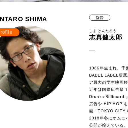
監督
NTARO SHIMA
しま けんたろう
rofile
志真健太郎
1986年生まれ。千
BABEL LABEL
ア最大の学生映画祭
近年は国際広告祭 THE
Drunks Billbo
広告や HIP HO
画「TOKYO CI
2018年冬にオムニ
公開が控えている