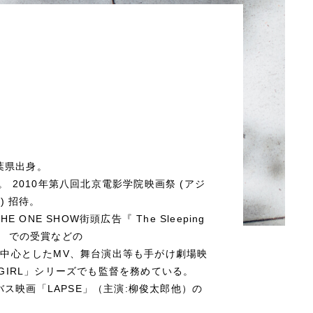
葉県出身。
所属。 2010年第八回北京電影学院映画祭 (アジ
) 招待。
 ONE SHOW街頭広告『 The Sleeping
ard.』 での受賞などの
P を中心としたMV、舞台演出等も手がけ劇場映
TY GIRL」シリーズでも監督を務めている。
バス映画「LAPSE」（主演:柳俊太郎他）の
。