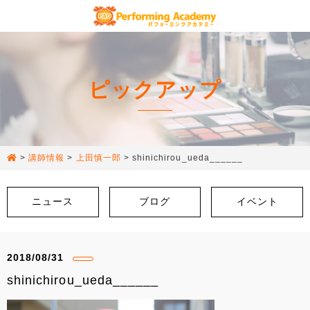
ピックアップ
>
講師情報
>
上田慎一郎
>
shinichirou_ueda______
ニュース
ブログ
イベント
2018/08/31
shinichirou_ueda______