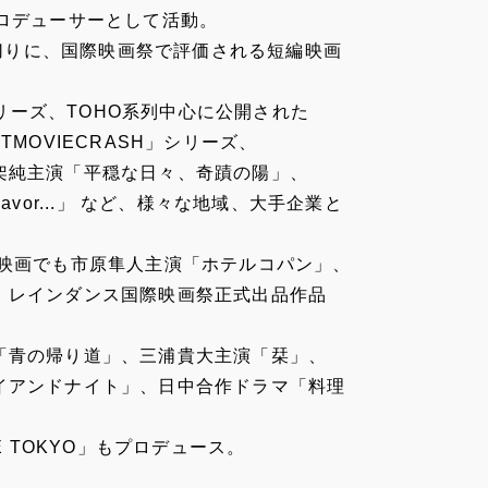
ロデューサーとして活動。
s」を皮切りに、国際映画祭で評価される短編映画
ct」シリーズ、TOHO系列中心に公開された
MOVIECRASH」シリーズ、
架純主演「平穏な日々、奇蹟の陽」、
flavor...」 など、様々な地域、大手企業と
編映画でも市原隼人主演「ホテルコパン」、
、レインダンス国際映画祭正式出品作品
「青の帰り道」、三浦貴大主演「栞」、
イアンドナイト」、日中合作ドラマ「料理
E TOKYO」もプロデュース。