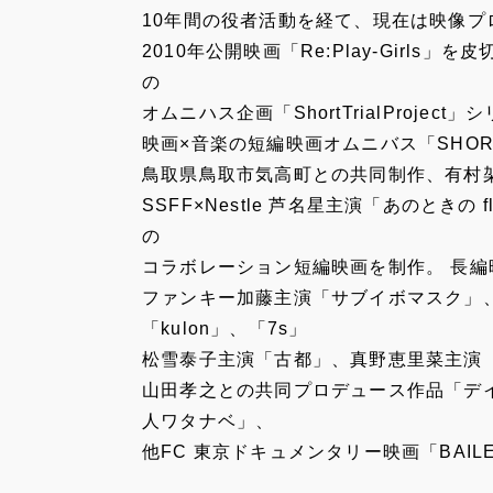
10年間の役者活動を経て、現在は映像プ
2010年公開映画「Re:Play-Girl
の
オムニハス企画「ShortTrialProje
映画×音楽の短編映画オムニバス「SHORT
鳥取県鳥取市気高町との共同制作、有村
SSFF×Nestle 芦名星主演「あのときの 
の
コラボレーション短編映画を制作。 長
ファンキー加藤主演「サブイボマスク」
「kulon」、「7s」
松雪泰子主演「古都」、真野恵里菜主演
山田孝之との共同プロデュース作品「デ
人ワタナベ」、
他FC 東京ドキュメンタリー映画「BAIL