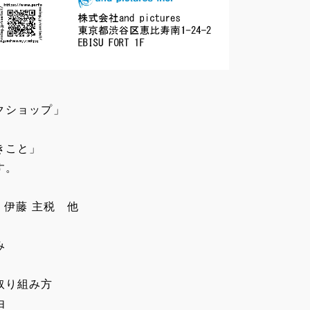
クショップ」
きこと」
す。
役 伊藤 主税 他
み
取り組み方
由