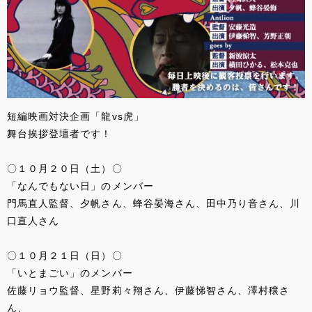
短編映画対決企画「龍vs虎」
舞台挨拶登壇者です！
〇１０月２０日（土）〇
「なんでもない日」のメンバー
門馬直人監督、夕帆さん、蜂谷晏海さん、田中乃り音さん、川
口直人さん
〇１０月２１日（日）〇
「いとまごい」のメンバー
佐藤リョウ監督、星野莉々翔さん、伊藤悌智さん、澤村穣さ
ん、