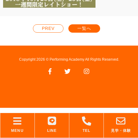
PREV
一覧へ
Copyright 2026 © Performing Academy All Rights Reserved.
MENU
LINE
TEL
見学・体験