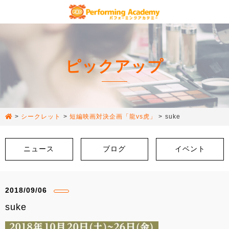
ピックアップ
>
シークレット
>
短編映画対決企画「龍vs虎」
>
suke
ニュース
ブログ
イベント
2018/09/06
suke