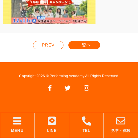
PREV
一覧へ
Copyright 2026 © Performing Academy All Rights Reserved.
MENU
LINE
TEL
見学・体験