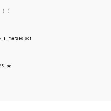
た！！
e_s_merged.pdf
25.jpg