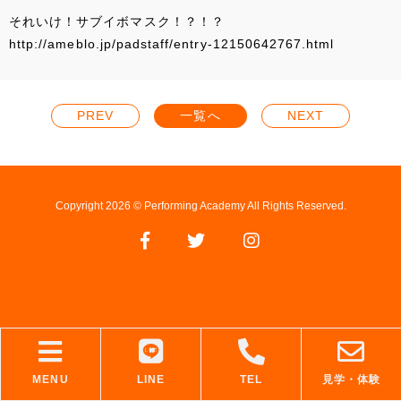
それいけ！サブイボマスク！？！？
http://ameblo.jp/padstaff/entry-12150642767.html
PREV
一覧へ
NEXT
Copyright 2026 © Performing Academy All Rights Reserved.
MENU
LINE
TEL
見学・体験