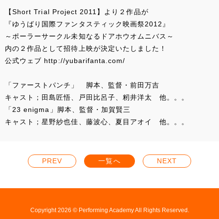
【Short Trial Project 2011】より２作品が
『ゆうばり国際ファンタスティック映画祭2012』
～ポーラーサークル未知なるドアホウオムニバス～
内の２作品として招待上映が決定いたしました！
公式ウェブ
http://yubarifanta.com/
「ファーストパンチ」 脚本、監督・前田万吉
キャスト；田島匠悟、戸田比呂子、籾井洋太 他。。。
「23 enigma」脚本、監督・加賀賢三
キャスト；星野紗也佳、藤波心、夏目アオイ 他。。。
PREV
一覧へ
NEXT
Copyright 2026 © Performing Academy All Rights Reserved.