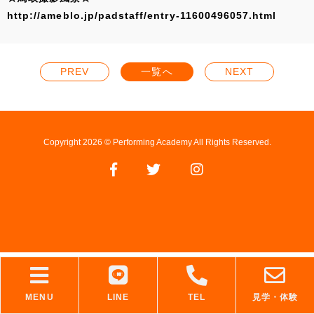
http://ameblo.jp/padstaff/entry-11600496057.html
PREV
一覧へ
NEXT
Copyright 2026 © Performing Academy All Rights Reserved.
MENU
LINE
TEL
見学・体験