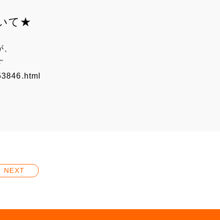
いて★
が、
す
53846.html
NEXT